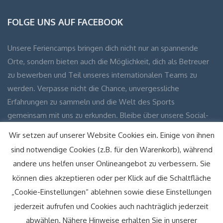
FOLGE UNS AUF FACEBOOK
Unsere Feriencamps bringen dich nicht nur an spannende
Orte, sondern bieten auch die Möglichkeit, dich als Betreuer
zu bewerben und Teil unseres internationalen Teams zu
werden. Verpasse nicht die Chance, unvergessliche
Erfahrungen zu sammeln und die Welt des Sports
gemeinsam mit uns zu erkunden. Bleibe über unsere Social-
Media-Kanäle auf dem Laufenden und erfahre mehr über
Wir setzen auf unserer Website Cookies ein. Einige von ihnen
unsere aufregenden Reiseziele und wie du Teil unserer
sind notwendige Cookies (z.B. für den Warenkorb), während
einzigartigen Gemeinschaft werden kannst!
andere uns helfen unser Onlineangebot zu verbessern. Sie
können dies akzeptieren oder per Klick auf die Schaltfläche
Facebook
Instagram
„Cookie-Einstellungen“ ablehnen sowie diese Einstellungen
jederzeit aufrufen und Cookies auch nachträglich jederzeit
abwählen. Nähere Hinweise erhalten Sie in unserer