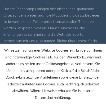
Unsere Feriencamps bringen dich nicht nur an spannende
Orte, sondern bieten auch die Möglichkeit, dich als Betreuer
zu bewerben und Teil unseres internationalen Teams zu
werden. Verpasse nicht die Chance, unvergessliche
Erfahrungen zu sammeln und die Welt des Sports
gemeinsam mit uns zu erkunden. Bleibe über unsere Social-
Media-Kanäle auf dem Laufenden und erfahre mehr über
Wir setzen auf unserer Website Cookies ein. Einige von ihnen
unsere aufregenden Reiseziele und wie du Teil unserer
sind notwendige Cookies (z.B. für den Warenkorb), während
einzigartigen Gemeinschaft werden kannst!
andere uns helfen unser Onlineangebot zu verbessern. Sie
können dies akzeptieren oder per Klick auf die Schaltfläche
Facebook
Instagram
„Cookie-Einstellungen“ ablehnen sowie diese Einstellungen
jederzeit aufrufen und Cookies auch nachträglich jederzeit
abwählen. Nähere Hinweise erhalten Sie in unserer
© Brandenburgische Sportjugendreisen 2024
Datenschutzerklärung.