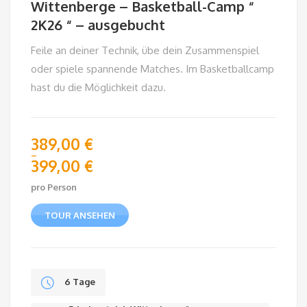
Wittenberge – Basketball-Camp “
2K26 “ – ausgebucht
Feile an deiner Technik, übe dein Zusammenspiel
oder spiele spannende Matches. Im Basketballcamp
hast du die Möglichkeit dazu.
389,00
€
–
399,00
€
Preisspanne:
389,00 €
pro Person
bis
399,00 €
TOUR ANSEHEN
6 Tage