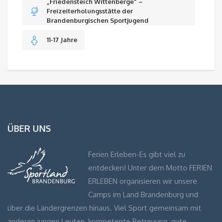
„Friedensteich Wittenberge“ –
Freizeiterholungsstätte der
Brandenburgischen Sportjugend
11-17 Jahre
ÜBER UNS
Ferien Erleben-Es gibt viel zu
entdecken! Unter dem Motto FERIEN
ERLEBEN organisieren wir unsere
Camps im Land Brandenburg und
über die Ländergrenzen hinaus. Viel Sport gemeinsam mit
anderen jungen Leuten, kompetente Betreuung, gute