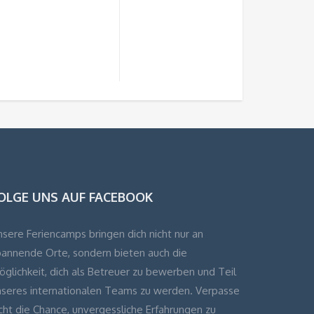
OLGE UNS AUF FACEBOOK
sere Feriencamps bringen dich nicht nur an
pannende Orte, sondern bieten auch die
glichkeit, dich als Betreuer zu bewerben und Teil
nseres internationalen Teams zu werden. Verpasse
cht die Chance, unvergessliche Erfahrungen zu