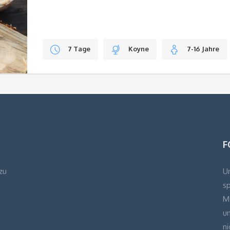
7 Tage
Koyne
7-16 Jahre
F
zu
Un
s
Mö
u
ni